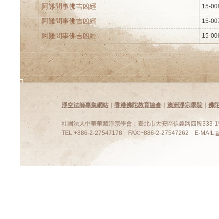
阿難問事佛吉凶經
15-00
阿難問事佛吉凶經
15-00
阿難問事佛吉凶經
15-00
淨空法師專集網站
∣
香港佛陀教育協會
∣
澳洲淨宗學院
∣
佛
社團法人中華華藏淨宗學會：臺北市大安區信義路四段333-1號
TEL:+886-2-27547178 FAX:+886-2-27547262 E-MAIL: