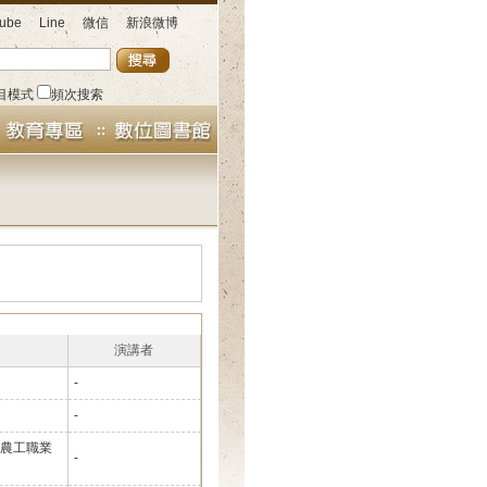
ube
Line
微信
新浪微博
目模式
頻次搜索
演講者
-
-
農工職業
-