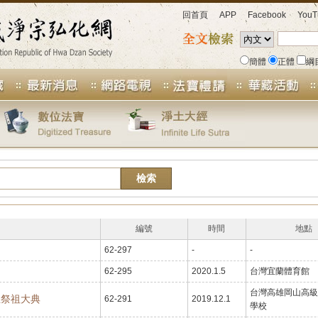
回首頁
APP
Facebook
YouT
簡體
正體
綱
編號
時間
地點
62-297
-
-
62-295
2020.1.5
台灣宜蘭體育館
台灣高雄岡山高級
至祭祖大典
62-291
2019.12.1
學校