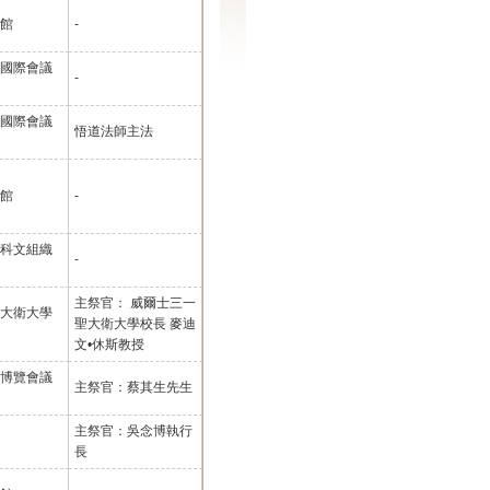
館
-
國際會議
-
國際會議
悟道法師主法
館
-
科文組織
-
主祭官： 威爾士三一
大衛大學
聖大衛大學校長 麥迪
文•休斯教授
博覽會議
主祭官：蔡其生先生
主祭官：吳念博執行
長