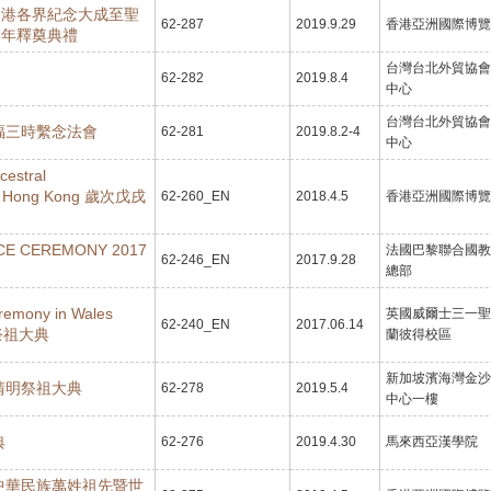
香港各界紀念大成至聖
62-287
2019.9.29
香港亞洲國際博覽
週年釋奠典禮
台灣台北外貿協會
62-282
2019.8.4
中心
台灣台北外貿協會
福三時繫念法會
62-281
2019.8.2-4
中心
cestral
in Hong Kong 歲次戊戌
62-260_EN
2018.4.5
香港亞洲國際博覽
E CEREMONY 2017
法國巴黎聯合國教
62-246_EN
2017.9.28
總部
remony in Wales
英國威爾士三一聖
62-240_EN
2017.06.14
祭祖大典
蘭彼得校區
新加坡濱海灣金沙
清明祭祖大典
62-278
2019.5.4
中心一樓
典
62-276
2019.4.30
馬來西亞漢學院
中華民族萬姓祖先暨世