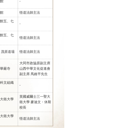
館
-
館
悟道法師主法
館五、七
-
館五、七
悟道法師主法
 茂原道場
悟道法師主法
大同市政協原副主席
華嚴寺
山西中華文化促進會
副主席 馬維平先生
科文組織
-
英國威爾士三一聖大
大衛大學
衛大學 麥迪文・休斯
校長
大衛大學
悟道法師主法