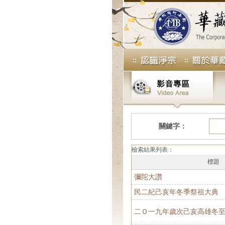
關鍵字：
檢索結果列表：
標題
彌陀大讚
民二紀己亥年冬季祭祖大典
二Ｏ一九年歲次己亥高雄冬