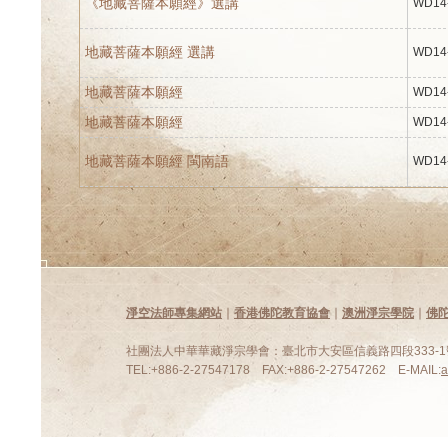
《地藏菩薩本願經》選講
WD14
地藏菩薩本願經 選講
WD14
地藏菩薩本願經
WD14
地藏菩薩本願經
WD14
地藏菩薩本願經 閩南語
WD14
淨空法師專集網站
∣
香港佛陀教育協會
∣
澳洲淨宗學院
∣
佛
社團法人中華華藏淨宗學會：臺北市大安區信義路四段333-1號
TEL:+886-2-27547178 FAX:+886-2-27547262 E-MAIL: