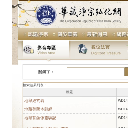
關鍵字：
檢索結果列表：
標題
地藏經玄義
WD14
地藏菩薩本願經
WD14
地藏菩薩像靈驗記
WD14