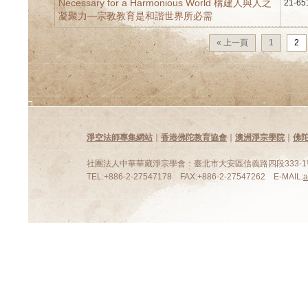
Necessary for a Harmonious World 構建人與人之
21-65
凝聚力—宗教教育是和諧世界所必需
« 上一頁
1
2
淨空法師專集網站
∣
香港佛陀教育協會
∣
澳洲淨宗學院
∣
佛
社團法人中華華藏淨宗學會：臺北市大安區信義路四段333-1號
TEL:+886-2-27547178 FAX:+886-2-27547262 E-MAIL: