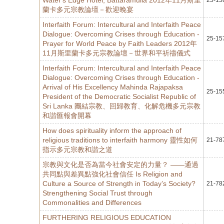
Water's Edge Hotel, Battaramulla 2012年11月斯里
25-15
蘭卡多元宗教論壇－歡迎晚宴
Interfaith Forum: Intercultural and Interfaith Peace
Dialogue: Overcoming Crises through Education -
25-15
Prayer for World Peace by Faith Leaders 2012年
11月斯里蘭卡多元宗教論壇－世界和平祈禱儀式
Interfaith Forum: Intercultural and Interfaith Peace
Dialogue: Overcoming Crises through Education -
Arrival of His Excellency Mahinda Rajapaksa
25-15
President of the Democratic Socialist Republic of
Sri Lanka 團結宗教、回歸教育、化解危機多元宗教
和諧匯報會開幕
How does spirituality inform the approach of
religious traditions to interfaith harmony 靈性如何
21-78
指示多元宗教和諧之道
宗教與文化是否為當今社會安定的力量？ ——通過
共同點與差異點強化社會信任 Is Religion and
Culture a Source of Strength in Today’s Society?
21-78
Strengthening Social Trust through
Commonalities and Differences
FURTHERING RELIGIOUS EDUCATION