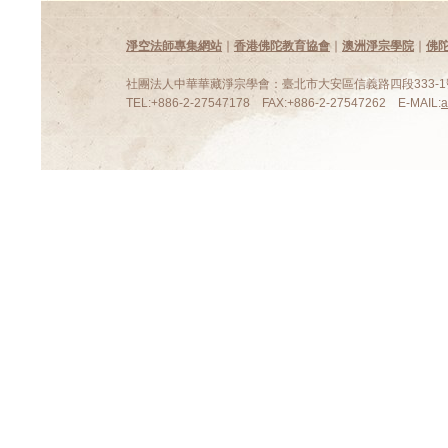
淨空法師專集網站
∣
香港佛陀教育協會
∣
澳洲淨宗學院
∣
佛
社團法人中華華藏淨宗學會：臺北市大安區信義路四段333-1號
TEL:+886-2-27547178 FAX:+886-2-27547262 E-MAIL: