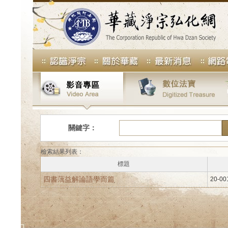
關鍵字：
檢索結果列表：
標題
四書蕅益解論語學而篇
20-00