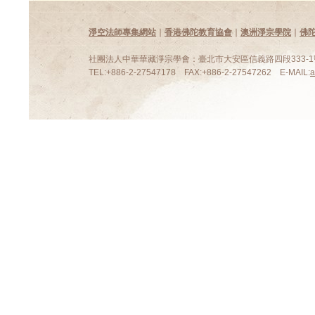
淨空法師專集網站
∣
香港佛陀教育協會
∣
澳洲淨宗學院
∣
佛
社團法人中華華藏淨宗學會：臺北市大安區信義路四段333-1號
TEL:+886-2-27547178 FAX:+886-2-27547262 E-MAIL: