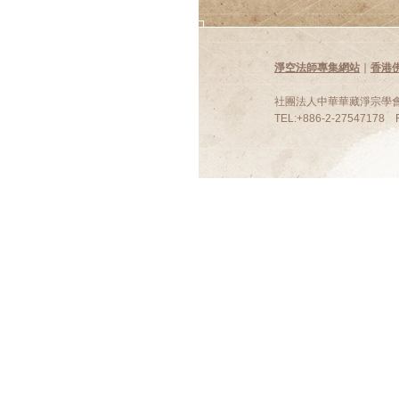
淨空法師專集網站
∣
香港
社團法人中華華藏淨宗學會：
TEL:+886-2-27547178 