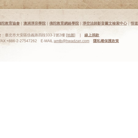
佛陀教育協會
∣
澳洲淨宗學院
∣
佛陀教育網絡學院
∣
淨空法師影音圖文檢索中心
∣
悟道
臺北市大安區信義路四段333-1號2樓 [
地圖
] |
線上捐款
FAX:+886-2-27547262 E-MAIL:
amtb@hwadzan.com
隱私權保護政策