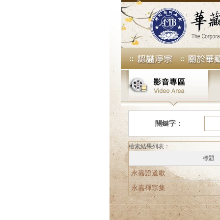
關鍵字：
檢索結果列表：
標題
永嘉證道歌
永嘉禪宗集